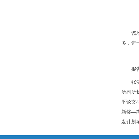
该
多，进
报
张
所副所
平论文
新奖—
发计划