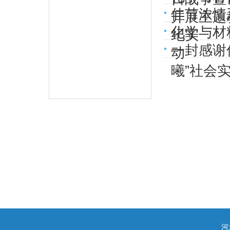
佳节浓情
开展主题
化学与材
纪实
一封感谢
动
曦”社会
河