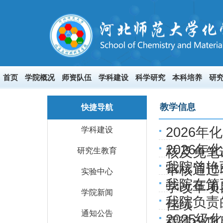
首页
学院概况
师资队伍
学科建设
科学研究
本科培养
研
教学信息
快捷导航
2026
学科建设
2026
核及免笔
研究生教育
我院曾艳
审核通过
实验中心
我院在第
学改革项
学院新闻
我院负责
佳绩
通知公告
2025
程建设项