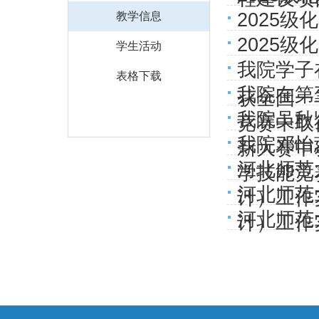
2025
教学信息
2025
学生活动
我院学子
表格下载
我院在第
获全国一
我院吴秋
竞赛中取
我院邓怡
新大赛中
河北师范
学技能竞
河北师范
计）工作
河北师范
计）工作